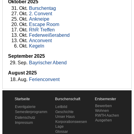
Oktober 2025
31
. Okt.
Burschentag
27
. Okt.
2. Convent
25
. Okt.
Ankneipe
20
. Okt.
Escape Room
17
. Okt.
RhR Treffen
13
. Okt.
Federweißerabend
13
. Okt.
Anconvent
6
. Okt.
Kegeln
September 2025
29
. Sep.
Bayrischer Abend
August 2025
18
. Aug.
Ferienconvent
Startseite
Burschenschaft
Erstsemester
Bewerben
Leitbild
Eventgalerie
Wohnen
Geschichte
Semesterprogramm
RWTH Aachen
Unser Haus
Datenschutz
Ausgehen
Korporationswesen
Impressum
Lage
Glossar