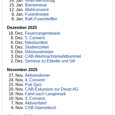
24
. Jan.
NAW-Mensurtag
15
. Jan.
Bierseminar
12
. Jan.
Wahlconvent
8
. Jan.
Fuxenkneipe
8
. Jan.
RaK-Fuxentreffen
Dezember 2025
18
. Dez.
Feuerzangenbowle
8
. Dez.
5. Convent
6
. Dez.
Nikolausfest
6
. Dez.
Studienzirkel
5
. Dez.
Nikolauskneipe
3
. Dez.
CAB-Weihnachtsmarktbummel
2
. Dez.
Seminar zu Etikette und Stil
November 2025
27
. Nov.
Aktivendinner
24
. Nov.
4. Convent
22
. Nov.
Pub Quiz
20
. Nov.
CAB-Exkursion zur Deutz AG
16
. Nov.
Fahrt nach Langemark
10
. Nov.
3. Convent,
7
. Nov.
Aktivenfahrt
6
. Nov.
CAB-Stammtisch