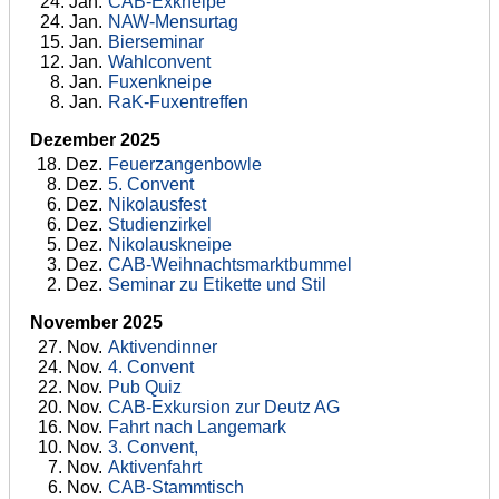
24
. Jan.
CAB-Exkneipe
24
. Jan.
NAW-Mensurtag
15
. Jan.
Bierseminar
12
. Jan.
Wahlconvent
8
. Jan.
Fuxenkneipe
8
. Jan.
RaK-Fuxentreffen
Dezember 2025
18
. Dez.
Feuerzangenbowle
8
. Dez.
5. Convent
6
. Dez.
Nikolausfest
6
. Dez.
Studienzirkel
5
. Dez.
Nikolauskneipe
3
. Dez.
CAB-Weihnachtsmarktbummel
2
. Dez.
Seminar zu Etikette und Stil
November 2025
27
. Nov.
Aktivendinner
24
. Nov.
4. Convent
22
. Nov.
Pub Quiz
20
. Nov.
CAB-Exkursion zur Deutz AG
16
. Nov.
Fahrt nach Langemark
10
. Nov.
3. Convent,
7
. Nov.
Aktivenfahrt
6
. Nov.
CAB-Stammtisch