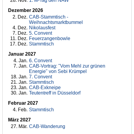
28
. Nov.
1. M-Tag den NAW
Dezember 2026
2
. Dez.
CAB-Stammtisch -
Weihnachtsmarktbummel
4
. Dez.
Nikolausfest
7
. Dez.
5. Convent
11
. Dez.
Feuerzangenbowle
17
. Dez.
Stammtisch
Januar 2027
4
. Jan.
6. Convent
7
. Jan.
CAB-Vortrag: "Vom Mehl zur grünen
Energie" von Sebi Krümpel
18
. Jan.
7. Convent
21
. Jan.
Stammtisch
23
. Jan.
CAB-Exkneipe
30
. Jan.
Teutentreff in Düsseldorf
Februar 2027
4
. Feb.
Stammtisch
März 2027
27
. Mär.
CAB-Wanderung