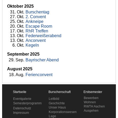
Oktober 2025
31
. Okt.
Burschentag
27
. Okt.
2. Convent
25
. Okt.
Ankneipe
20
. Okt.
Escape Room
17
. Okt.
RhR Treffen
13
. Okt.
Federweißerabend
13
. Okt.
Anconvent
6
. Okt.
Kegeln
September 2025
29
. Sep.
Bayrischer Abend
August 2025
18
. Aug.
Ferienconvent
Startseite
Burschenschaft
Erstsemester
Bewerben
Leitbild
Eventgalerie
Wohnen
Geschichte
Semesterprogramm
RWTH Aachen
Unser Haus
Datenschutz
Ausgehen
Korporationswesen
Impressum
Lage