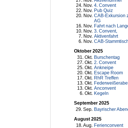
27
. Nov.
Aktivendinner
24
. Nov.
4. Convent
22
. Nov.
Pub Quiz
20
. Nov.
CAB-Exkursion z
AG
16
. Nov.
Fahrt nach Lan
10
. Nov.
3. Convent,
7
. Nov.
Aktivenfahrt
6
. Nov.
CAB-Stammtisc
Oktober 2025
31
. Okt.
Burschentag
27
. Okt.
2. Convent
25
. Okt.
Ankneipe
20
. Okt.
Escape Room
17
. Okt.
RhR Treffen
13
. Okt.
Federweißerabe
13
. Okt.
Anconvent
6
. Okt.
Kegeln
September 2025
29
. Sep.
Bayrischer Aben
August 2025
18
. Aug.
Ferienconvent