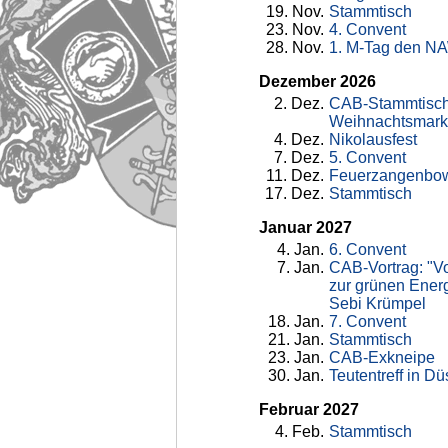
19
. Nov.
Stammtisch
23
. Nov.
4. Convent
28
. Nov.
1. M-Tag den N
Dezember 2026
2
. Dez.
CAB-Stammtisch
Weihnachtsmar
4
. Dez.
Nikolausfest
7
. Dez.
5. Convent
11
. Dez.
Feuerzangenbo
17
. Dez.
Stammtisch
Januar 2027
4
. Jan.
6. Convent
7
. Jan.
CAB-Vortrag: "
zur grünen Ener
Sebi Krümpel
18
. Jan.
7. Convent
21
. Jan.
Stammtisch
23
. Jan.
CAB-Exkneipe
30
. Jan.
Teutentreff in Dü
Februar 2027
4
. Feb.
Stammtisch