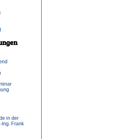
g
t
tungen
end
h
minar
gung
e in der
.-Ing. Frank