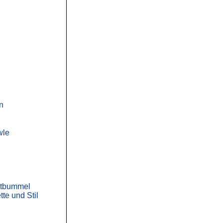
n
wle
ktbummel
te und Stil