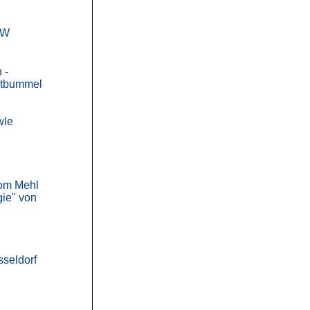
AW
 -
ktbummel
wle
Vom Mehl
gie" von
sseldorf