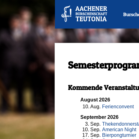
Bursch
Semesterprogr
Kommende Veranstalt
August 2026
10
. Aug.
Ferienconvent
September 2026
3
. Sep.
Thekendonnerst
10
. Sep.
American Night
17
. Sep.
Bierpongturnier