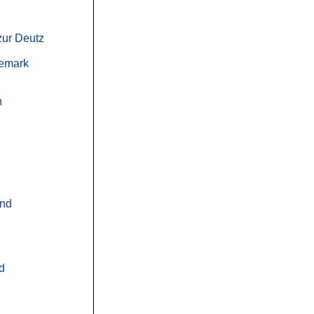
ur Deutz
gemark
h
nd
d