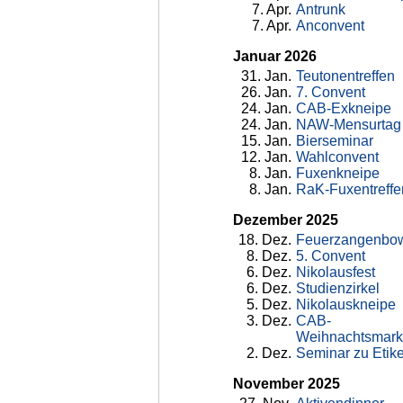
7
. Apr.
Antrunk
7
. Apr.
Anconvent
Januar 2026
31
. Jan.
Teutonentreffen
26
. Jan.
7. Convent
24
. Jan.
CAB-Exkneipe
24
. Jan.
NAW-Mensurtag
15
. Jan.
Bierseminar
12
. Jan.
Wahlconvent
8
. Jan.
Fuxenkneipe
8
. Jan.
RaK-Fuxentreffe
Dezember 2025
18
. Dez.
Feuerzangenbo
8
. Dez.
5. Convent
6
. Dez.
Nikolausfest
6
. Dez.
Studienzirkel
5
. Dez.
Nikolauskneipe
3
. Dez.
CAB-
Weihnachtsmar
2
. Dez.
Seminar zu Etiket
November 2025