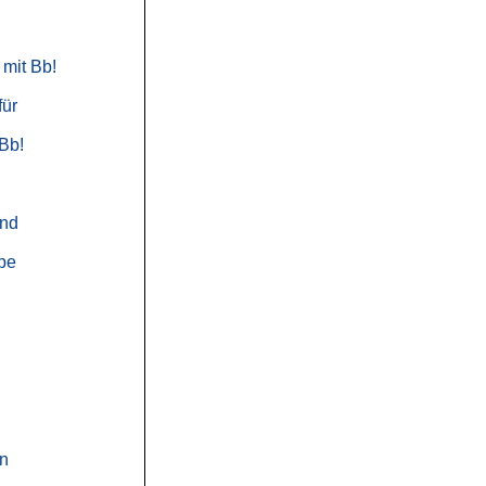
mit Bb!
für
 Bb!
nd
pe
en