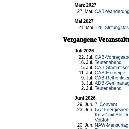
März 2027
27
. Mär.
CAB-Wanderun
Mai 2027
21
. Mai
128. Stiftungsfes
Vergangene Veranstal
Juli 2026
22
. Jul.
CAB-Vortragsab
16
. Jul.
Teutenabend
15
. Jul.
CAB-Stammtisc
11
. Jul.
CAB-Exkneipe
9
. Jul.
CAB-Rethorikse
3
. Jul.
ADB-Seminarta
2
. Jul.
Teutenabend
Juni 2026
29
. Jun.
7. Convent
23
. Jun.
BA "Energiewend
Krise" mit Bb! Dr
Voßloh
20
. Jun.
NAW-Mensurtag