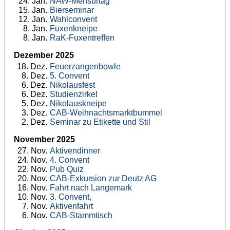
24
. Jan.
NAW-Mensurtag
15
. Jan.
Bierseminar
12
. Jan.
Wahlconvent
8
. Jan.
Fuxenkneipe
8
. Jan.
RaK-Fuxentreffen
Dezember 2025
18
. Dez.
Feuerzangenbowle
8
. Dez.
5. Convent
6
. Dez.
Nikolausfest
6
. Dez.
Studienzirkel
5
. Dez.
Nikolauskneipe
3
. Dez.
CAB-Weihnachtsmarktbummel
2
. Dez.
Seminar zu Etikette und Stil
November 2025
27
. Nov.
Aktivendinner
24
. Nov.
4. Convent
22
. Nov.
Pub Quiz
20
. Nov.
CAB-Exkursion zur Deutz AG
16
. Nov.
Fahrt nach Langemark
10
. Nov.
3. Convent,
7
. Nov.
Aktivenfahrt
6
. Nov.
CAB-Stammtisch