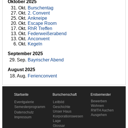
Oktober 2025
31
. Okt.
Burschentag
27
. Okt.
2. Convent
25
. Okt.
Ankneipe
20
. Okt.
Escape Room
17
. Okt.
RhR Treffen
13
. Okt.
Federweißerabend
13
. Okt.
Anconvent
6
. Okt.
Kegeln
September 2025
29
. Sep.
Bayrischer Abend
August 2025
18
. Aug.
Ferienconvent
Startseite
Burschenschaft
Erstsemester
Bewerben
Leitbild
Eventgalerie
Wohnen
Geschichte
Semesterprogramm
RWTH Aachen
Unser Haus
Datenschutz
Ausgehen
Korporationswesen
Impressum
Lage
Glossar