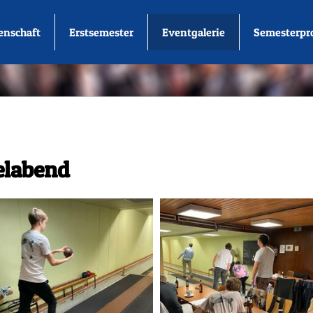
enschaft
Erstsemester
Eventgalerie
Semesterp
elabend