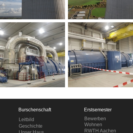
Burschenschaft
Erstsemester
Bewerben
Leitbild
Wohnen
Geschichte
RWTH Aachen
Unser Haus