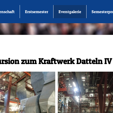
enschaft
Erstsemester
Eventgalerie
Semesterp
ursion zum Kraftwerk Datteln IV