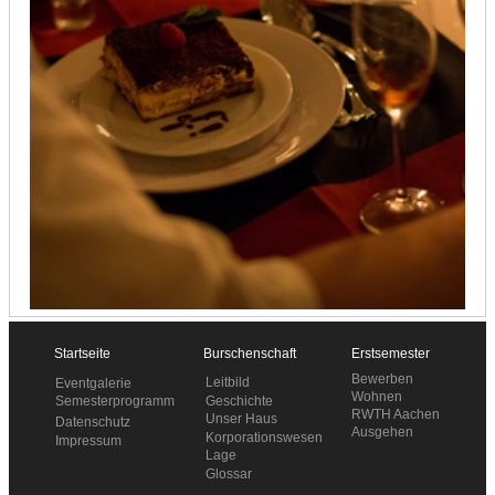
Startseite
Burschenschaft
Erstsemester
Bewerben
Leitbild
Eventgalerie
Wohnen
Geschichte
Semesterprogramm
RWTH Aachen
Unser Haus
Datenschutz
Ausgehen
Korporationswesen
Impressum
Lage
Glossar