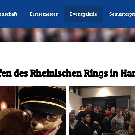
enschaft
Erstsemester
Eventgalerie
Semesterp
ffen des Rheinischen Rings in H