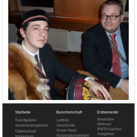
Startseite
Burschenschaft
Erstsemester
Bewerben
Leitbild
Eventgalerie
Wohnen
Geschichte
Semesterprogramm
RWTH Aachen
Unser Haus
Datenschutz
Ausgehen
Korporationswesen
Impressum