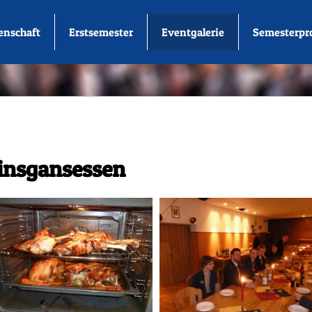
enschaft
Erstsemester
Eventgalerie
Semesterp
tinsgansessen