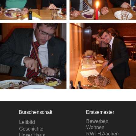
Burschenschaft
Erstsemester
Bewerben
Leitbild
Wohnen
Geschichte
RWTH Aachen
Unser Haus